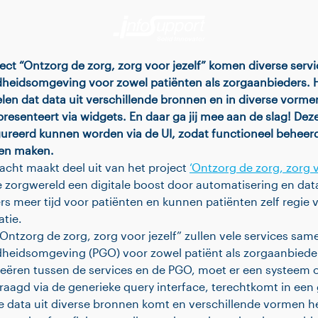
ject “Ontzorg de zorg, zorg voor jezelf” komen diverse serv
dheidsomgeving voor zowel patiënten als zorgaanbieders. H
len dat data uit verschillende bronnen en in diverse vorme
 presenteert via widgets. En daar ga jij mee aan de slag! D
reerd kunnen worden via de UI, zodat functioneel beheerd
en maken.
cht maakt deel uit van het project
‘Ontzorg de zorg, zorg vo
 zorgwereld een digitale boost door automatisering en dat
s meer tijd voor patiënten en kunnen patiënten zelf regie
tie.
“Ontzorg de zorg, zorg voor jezelf” zullen vele services sa
dheidsomgeving (PGO) voor zowel patiënt als zorgaanbied
creëren tussen de services en de PGO, moet er een systeem
raagd via de generieke query interface, terechtkomt in een 
 data uit diverse bronnen komt en verschillende vormen he