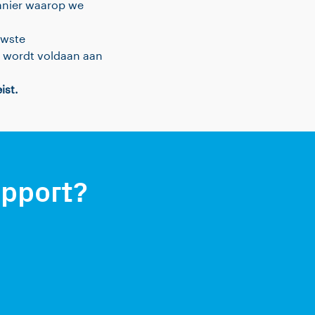
anier waarop we
uwste
g wordt voldaan aan
ist.
upport?