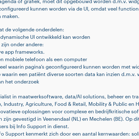
 agenda of grafiek, moet dit opgebouwd worden d.m.v. wid
onfigureerd kunnen worden via de UI, omdat veel function
n maken.
t de volgende onderdelen:
dynamische UI ontwikkeld kan worden
zijn onder andere:
ive app frameworks.
en mobiele telefoon als een computer
eel waarin pagina’s geconfigureerd kunnen worden met wi
 waarin een patiënt diverse soorten data kan inzien d.m.v. 
an het onderzoek
ialist in maatwerksoftware, data/AI solutions, beheer en tra
 Industry, Agriculture, Food & Retail, Mobility & Public en 
novatieve oplossingen voor complexe en bedrijfkritische s
zijn gevestigd in Veenendaal (NL) en Mechelen (BE). Op di
rs bij Info Support in dienst.
o Support kenmerkt zich door een aantal kernwaarden: solidi