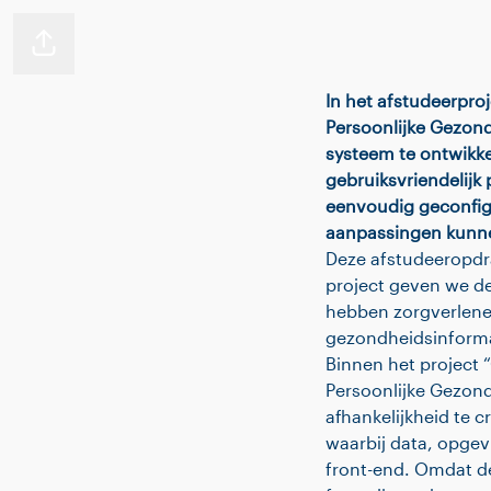
Pagina delen
In het afstudeerpro
Persoonlijke Gezon
systeem te ontwikke
gebruiksvriendelijk
eenvoudig geconfigu
aanpassingen kunn
Deze afstudeeropdra
project geven we de
hebben zorgverlener
gezondheidsinforma
Binnen het project 
Persoonlijke Gezon
afhankelijkheid te 
waarbij data, opgev
front-end. Omdat de