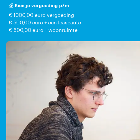
💰 Kies je vergoeding p/m
€ 1000,00 euro vergoeding
€ 500,00 euro + een leaseauto
€ 600,00 euro + woonruimte