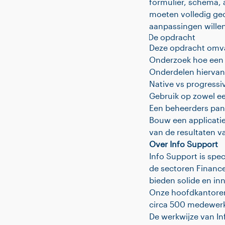
formulier, schema,
moeten volledig gec
aanpassingen wille
De opdracht
Deze opdracht omva
Onderzoek hoe een 
Onderdelen hiervan 
Native vs progress
Gebruik op zowel e
Een beheerders pan
Bouw een applicatie
van de resultaten v
Over Info Support
Info Support is spec
de sectoren Finance,
bieden solide en in
Onze hoofdkantoren 
circa 500 medewerke
De werkwijze van Inf