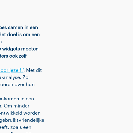
ices samen in een
et doel is om een
n
eze widgets moeten
ers ook zelf
or jezelf!’
. Met dit
a-analyse. Zo
 voeren over hun
menkomen in een
er. Om minder
 ontwikkeld worden
gebruiksvriendelijke
eft, zoals een