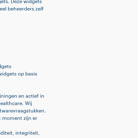
gets. Deze widgets
eel beheerders zelf
dgets
widgets op basis
iningen en actief in
Healthcare. Wij
oftwarevraagstukken.
t moment zijn er
teit, integriteit,