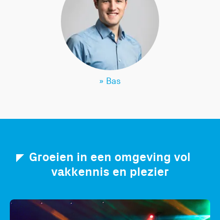
» Bas
Groeien in een omgeving vol
vakkennis en plezier