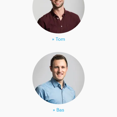
» Tom
» Bas