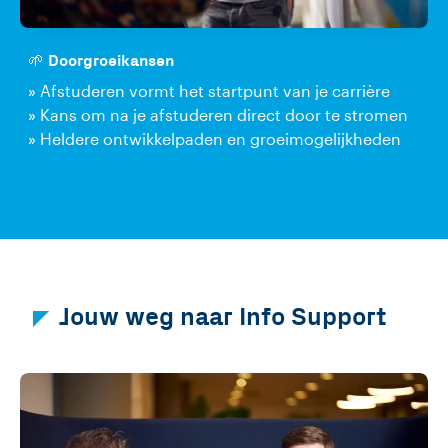
🌱 Doorgroeikansen
» Afstuderen vormt het startpunt van je carrière
» Kans om na je afstuderen direct door te stromen
» Heldere ontwikkelpaden en groeimogelijkheden
Jouw weg naar Info Support