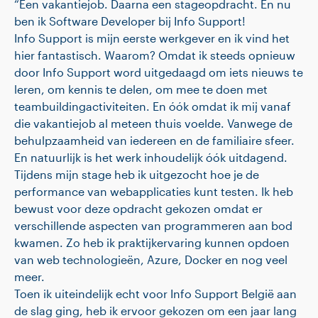
“Een vakantiejob. Daarna een stageopdracht. En nu
ben ik Software Developer bij Info Support!
Info Support is mijn eerste werkgever en ik vind het
hier fantastisch. Waarom? Omdat ik steeds opnieuw
door Info Support word uitgedaagd om iets nieuws te
leren, om kennis te delen, om mee te doen met
teambuildingactiviteiten. En óók omdat ik mij vanaf
die vakantiejob al meteen thuis voelde. Vanwege de
behulpzaamheid van iedereen en de familiaire sfeer.
En natuurlijk is het werk inhoudelijk óók uitdagend.
Tijdens mijn stage heb ik uitgezocht hoe je de
performance van webapplicaties kunt testen. Ik heb
bewust voor deze opdracht gekozen omdat er
verschillende aspecten van programmeren aan bod
kwamen. Zo heb ik praktijkervaring kunnen opdoen
van web technologieën, Azure, Docker en nog veel
meer.
Toen ik uiteindelijk echt voor Info Support België aan
de slag ging, heb ik ervoor gekozen om een jaar lang